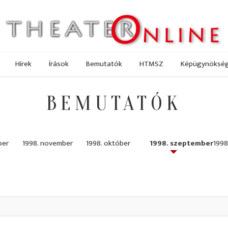
Hírek
Írások
Bemutatók
HTMSZ
Képügynöksé
BEMUTATÓK
ber
1998. november
1998. október
1998. szeptember
1998