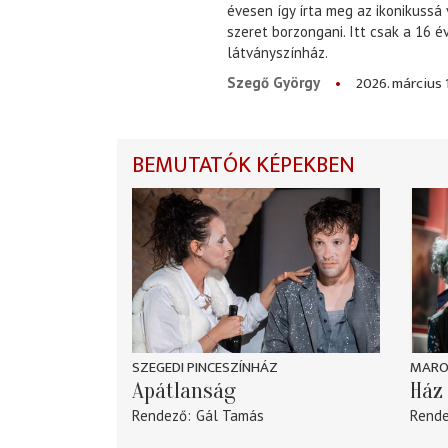
évesen így írta meg az ikonikussá
szeret borzongani. Itt csak a 16 
látványszínház.
2026. március 
Szegő György
BEMUTATÓK KÉPEKBEN
SZEGEDI PINCESZÍNHÁZ
MARO
Apátlanság
Ház 
Rendező
Gál Tamás
Rend