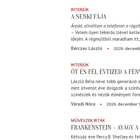
INTERJÚK
A SENKI FÁJA
Árpád, elindítom a telefonon a rögzít
– Velem ilyen tekerős izével kell
idején. A régmúltból maradtam itt
2026. decemb
Bérczes László
INTERJÚK
ÖT ÉS FÉL ÉVTIZED A FÉ
László Béla neve több generáció s
mint ötvenöt éve dolgozik a szính
színészek és nézők élményeit for
2026. december 1
Váradi Nóra
MŰVÉSZEK ÍRTÁK
FRANKENSTEIN – AVAGY 
Kétszáz éve Percy B. Shelley és fe