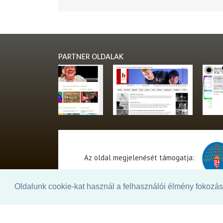
PARTNER OLDALAK
Az oldal megjelenését támogatja:
Oldalunk cookie-kat használ a felhasználói élmény fokozásá
© 2026. - THEATER Online -
theater.hu