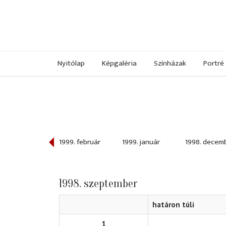
Nyitólap
Képgaléria
Színházak
Portré
999. március
1999. február
1999. január
1998. decem
1998. szeptember
határon túli
1