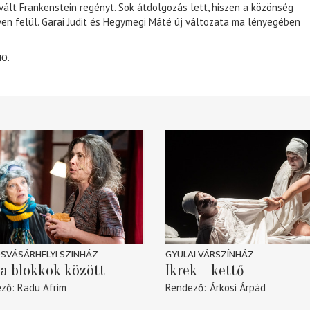
 vált Frankenstein regényt. Sok átdolgozás lett, hiszen a közönség
éven felül. Garai Judit és Hegymegi Máté új változata ma lényegében
10.
SVÁSÁRHELYI SZINHÁZ
GYULAI VÁRSZÍNHÁZ
a blokkok között
Ikrek – kettő
ező
Radu Afrim
Rendező
Árkosi Árpád