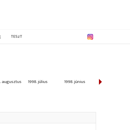
g
TESzT
. augusztus
1998. július
1998. június
1998. május