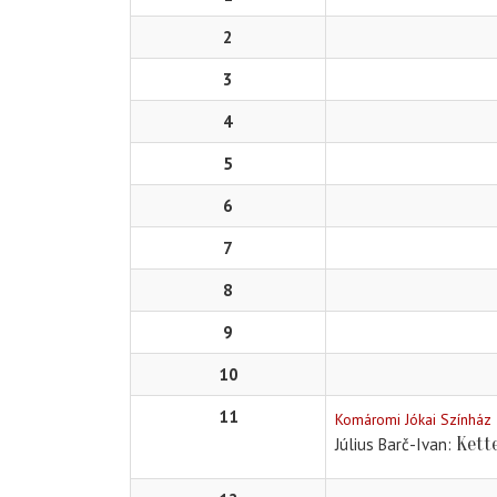
2
3
4
5
6
7
8
9
10
11
Komáromi Jókai Színház
Kett
Július Barč-Ivan