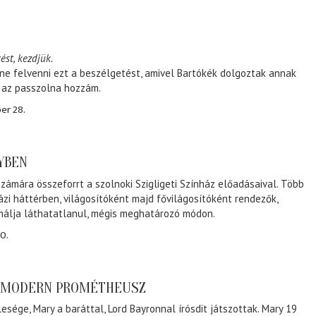
ést, kezdjük.
ene felvenni ezt a beszélgetést, amivel Bartókék dolgoztak annak
, az passzolna hozzám.
er 28.
NYBEN
zámára összeforrt a szolnoki Szigligeti Színház előadásaival. Több
ázi háttérben, világosítóként majd fővilágosítóként rendezők,
málja láthatatlanul, mégis meghatározó módon.
0.
A MODERN PROMÉTHEUSZ
lesége, Mary a baráttal, Lord Bayronnal írósdit játszottak. Mary 19