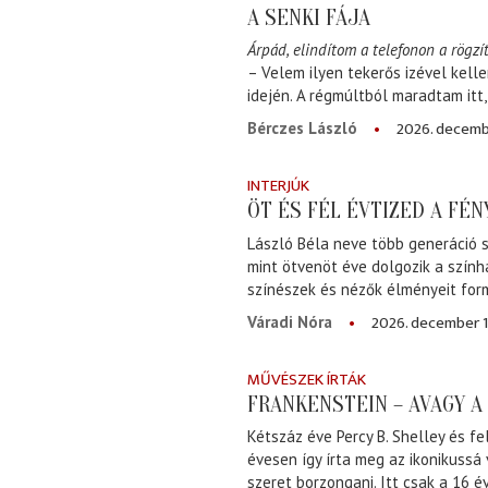
A SENKI FÁJA
Árpád, elindítom a telefonon a rögzít
– Velem ilyen tekerős izével kell
idején. A régmúltból maradtam itt
2026. decemb
Bérczes László
INTERJÚK
ÖT ÉS FÉL ÉVTIZED A FÉ
László Béla neve több generáció s
mint ötvenöt éve dolgozik a szính
színészek és nézők élményeit for
2026. december 1
Váradi Nóra
MŰVÉSZEK ÍRTÁK
FRANKENSTEIN – AVAGY 
Kétszáz éve Percy B. Shelley és fe
évesen így írta meg az ikonikussá
szeret borzongani. Itt csak a 16 