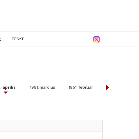
g
TESzT
. április
1961. március
1961. február
1961. január