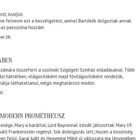
ést, kezdjük.
ene felvenni ezt a beszélgetést, amivel Bartókék dolgoztak annak
, az passzolna hozzám.
er 28.
NYBEN
zámára összeforrt a szolnoki Szigligeti Színház előadásaival. Több
ázi háttérben, világosítóként majd fővilágosítóként rendezők,
málja láthatatlanul, mégis meghatározó módon.
0.
A MODERN PROMÉTHEUSZ
lesége, Mary a baráttal, Lord Bayronnal írósdit játszottak. Mary 19
 vált Frankenstein regényt. Sok átdolgozás lett, hiszen a közönség
éven felül. Garai Judit és Hegymegi Máté új változata ma lényegében