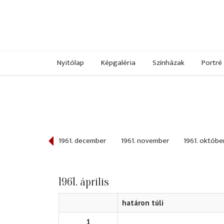
Nyitólap
Képgaléria
Színházak
Portré
962. január
1961. december
1961. november
1961. októbe
1961. április
határon túli
1