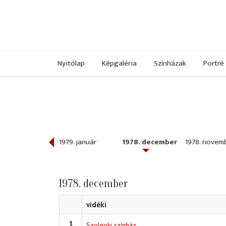
Nyitólap
Képgaléria
Színházak
Portré
979. február
1979. január
1978. december
1978. novem
1978. december
vidéki
1
Szolnoki színház