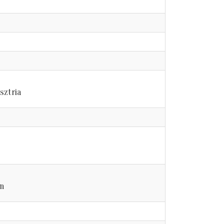
sztria
on