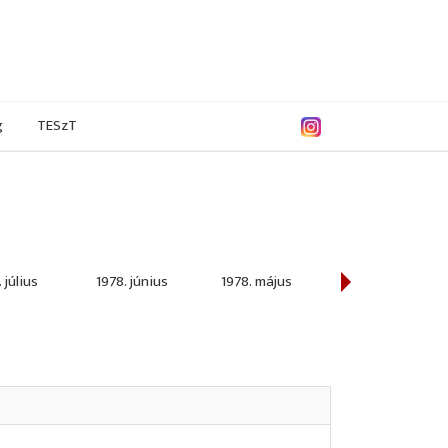
g
TESzT
 július
1978. június
1978. május
1978. április