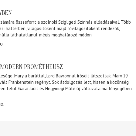
NYBEN
zámára összeforrt a szolnoki Szigligeti Színház előadásaival. Több
ázi háttérben, világosítóként majd fővilágosítóként rendezők,
málja láthatatlanul, mégis meghatározó módon.
0.
A MODERN PROMÉTHEUSZ
lesége, Mary a baráttal, Lord Bayronnal írósdit játszottak. Mary 19
 vált Frankenstein regényt. Sok átdolgozás lett, hiszen a közönség
éven felül. Garai Judit és Hegymegi Máté új változata ma lényegében
10.