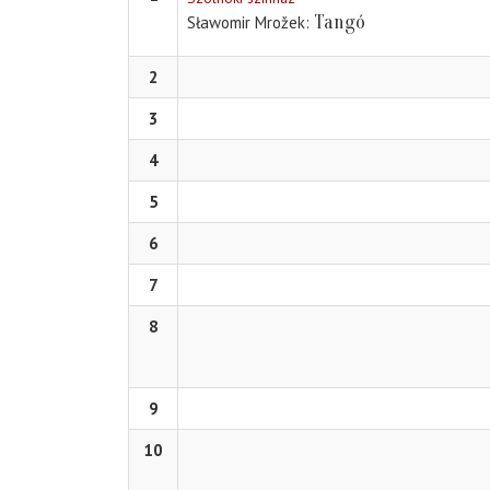
Tangó
Sławomir Mrožek
2
3
4
5
6
7
8
9
10