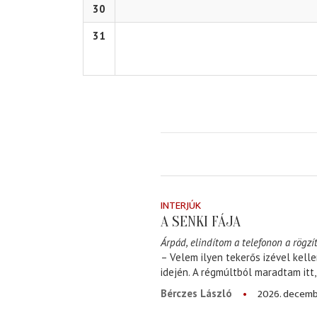
30
31
INTERJÚK
A SENKI FÁJA
Árpád, elindítom a telefonon a rögzít
– Velem ilyen tekerős izével kell
idején. A régmúltból maradtam itt
2026. decemb
Bérczes László