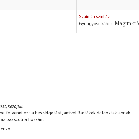
Szatmári színház
Magunkról
Gyöngyösi Gábor
ést, kezdjük.
ene felvenni ezt a beszélgetést, amivel Bartókék dolgoztak annak
, az passzolna hozzám.
er 28.