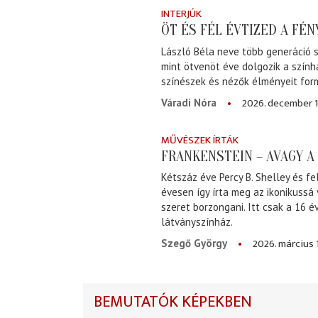
INTERJÚK
ÖT ÉS FÉL ÉVTIZED A FÉ
László Béla neve több generáció s
mint ötvenöt éve dolgozik a szính
színészek és nézők élményeit for
2026. december 1
Váradi Nóra
MŰVÉSZEK ÍRTÁK
FRANKENSTEIN – AVAGY 
Kétszáz éve Percy B. Shelley és fe
évesen így írta meg az ikonikussá
szeret borzongani. Itt csak a 16 
látványszínház.
2026. március 
Szegő György
BEMUTATÓK KÉPEKBEN