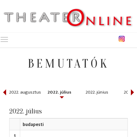
Toggle main menu visibility
BEMUTATÓK
ber
2022. augusztus
2022. július
2022. június
2022. 
2022. július
budapesti
1