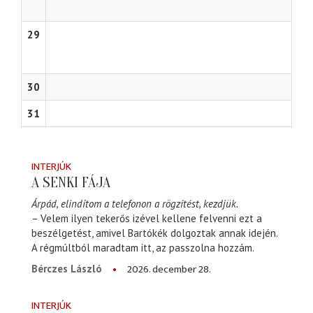
29
30
31
INTERJÚK
A SENKI FÁJA
Árpád, elindítom a telefonon a rögzítést, kezdjük.
– Velem ilyen tekerős izével kellene felvenni ezt a
beszélgetést, amivel Bartókék dolgoztak annak idején.
A régmúltból maradtam itt, az passzolna hozzám.
2026. december 28.
Bérczes László
INTERJÚK