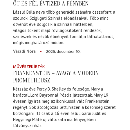
ÖT ÉS FÉL ÉVTIZED A FÉNYBEN
László Béla neve több generáció számára összeforrt a
szolnoki Szigligeti Színház előadásaival. Több mint
ötvenöt éve dolgozik a színházi háttérben,
világosítóként majd fővilágosítóként rendezők,
színészek és nézők élményeit formálja láthatatlanul,
mégis meghatározó módon.
2026. december 10.
Váradi Nóra
MŰVÉSZEK ÍRTÁK
FRANKENSTEIN – AVAGY A MODERN
PROMÉTHEUSZ
Kétszáz éve Percy B. Shelley és felesége, Mary a
baráttal, Lord Bayronnal írósdit játszottak. Mary 19
évesen így írta meg az ikonikussá vált Frankenstein
regényt. Sok átdolgozás lett, hiszen a közönség szeret
borzongani. Itt csak a 16 éven felül. Garai Judit és
Hegymegi Máté új változata ma lényegében
látványszínház.