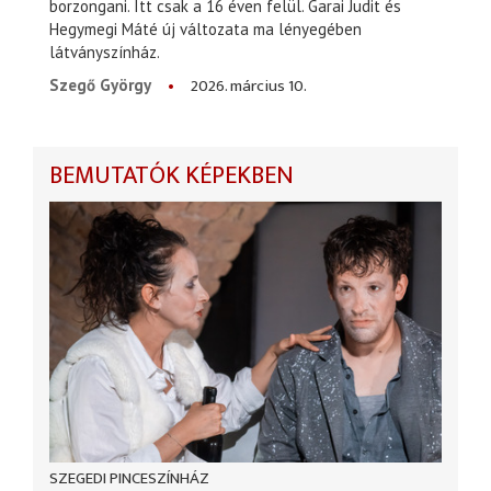
borzongani. Itt csak a 16 éven felül. Garai Judit és
Hegymegi Máté új változata ma lényegében
látványszínház.
2026. március 10.
Szegő György
BEMUTATÓK KÉPEKBEN
SZEGEDI PINCESZÍNHÁZ