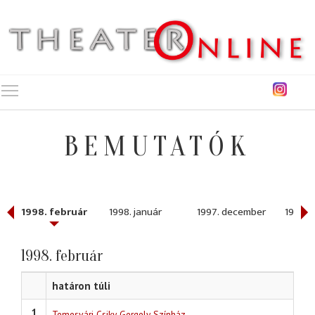
Toggle main menu visibility
BEMUTATÓK
1998. február
1998. január
1997. december
1997. 
1998. február
határon túli
1
Temesvári Csiky Gergely Színház