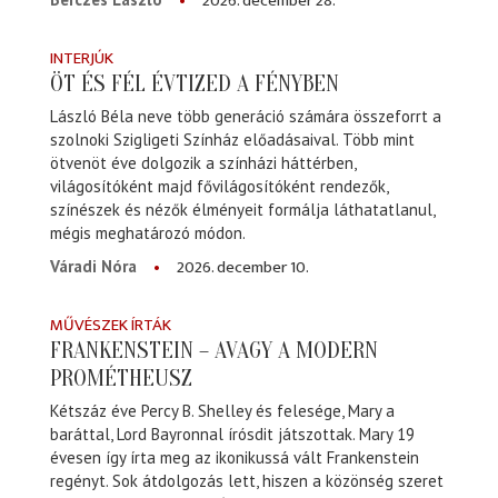
2026. december 28.
INTERJÚK
ÖT ÉS FÉL ÉVTIZED A FÉNYBEN
László Béla neve több generáció számára összeforrt a
szolnoki Szigligeti Színház előadásaival. Több mint
ötvenöt éve dolgozik a színházi háttérben,
világosítóként majd fővilágosítóként rendezők,
színészek és nézők élményeit formálja láthatatlanul,
mégis meghatározó módon.
2026. december 10.
Váradi Nóra
MŰVÉSZEK ÍRTÁK
FRANKENSTEIN – AVAGY A MODERN
PROMÉTHEUSZ
Kétszáz éve Percy B. Shelley és felesége, Mary a
baráttal, Lord Bayronnal írósdit játszottak. Mary 19
évesen így írta meg az ikonikussá vált Frankenstein
regényt. Sok átdolgozás lett, hiszen a közönség szeret