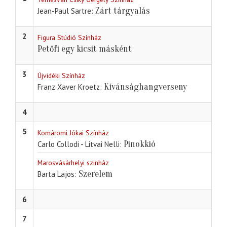
Zárt tárgyalás
Jean-Paul Sartre
2
Figura Stúdió Színház
Petőfi egy kicsit másként
3
Újvidéki Színház
Kívánsághangverseny
Franz Xaver Kroetz
4
5
Komáromi Jókai Színház
Pinokkió
Carlo Collodi - Litvai Nelli
Marosvásárhelyi szinház
Szerelem
Barta Lajos
6
7