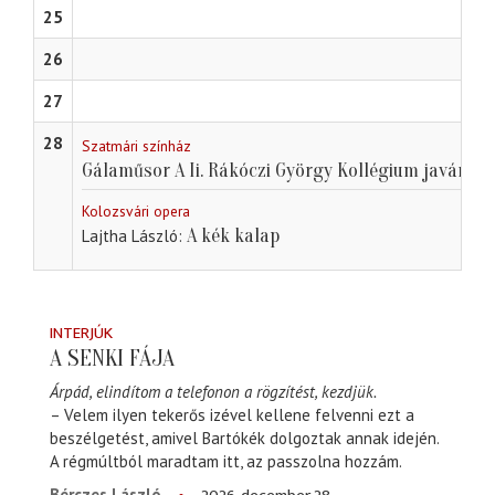
25
26
27
28
Szatmári színház
Gálaműsor A Ii. Rákóczi György Kollégium javára
Kolozsvári opera
A kék kalap
Lajtha László
INTERJÚK
A SENKI FÁJA
Árpád, elindítom a telefonon a rögzítést, kezdjük.
– Velem ilyen tekerős izével kellene felvenni ezt a
beszélgetést, amivel Bartókék dolgoztak annak idején.
A régmúltból maradtam itt, az passzolna hozzám.
Bérczes László