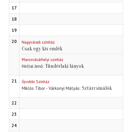
17
18
19
20
Nagyváradi színház
Csak egy kis emlék
Marosvásárhelyi szinház
Tündérlaki lányok
Heltai Jenő
21
Újvidéki Színház
Sztárcsinálók
Miklós Tibor - Várkonyi Mátyás
22
23
24