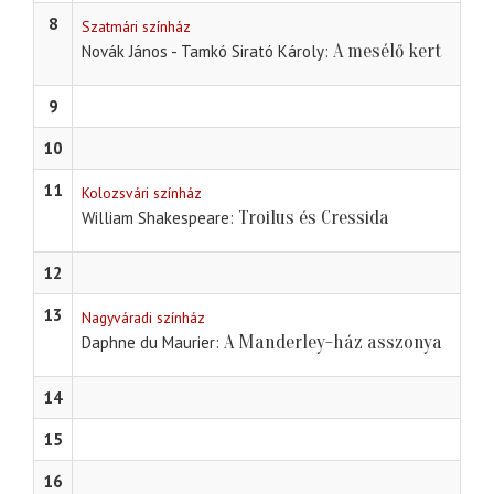
8
Szatmári színház
A mesélő kert
Novák János - Tamkó Sirató Károly
9
10
11
Kolozsvári színház
Troilus és Cressida
William Shakespeare
12
13
Nagyváradi színház
A Manderley-ház asszonya
Daphne du Maurier
14
15
16