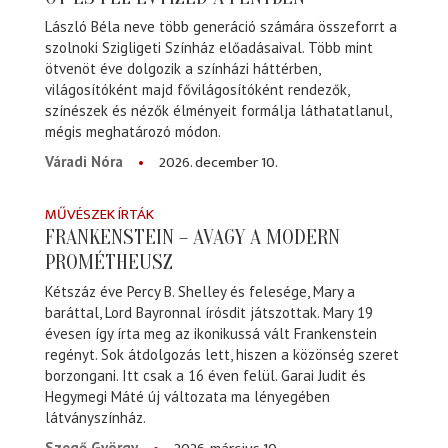
László Béla neve több generáció számára összeforrt a
szolnoki Szigligeti Színház előadásaival. Több mint
ötvenöt éve dolgozik a színházi háttérben,
világosítóként majd fővilágosítóként rendezők,
színészek és nézők élményeit formálja láthatatlanul,
mégis meghatározó módon.
2026. december 10.
Váradi Nóra
MŰVÉSZEK ÍRTÁK
FRANKENSTEIN – AVAGY A MODERN
PROMÉTHEUSZ
Kétszáz éve Percy B. Shelley és felesége, Mary a
baráttal, Lord Bayronnal írósdit játszottak. Mary 19
évesen így írta meg az ikonikussá vált Frankenstein
regényt. Sok átdolgozás lett, hiszen a közönség szeret
borzongani. Itt csak a 16 éven felül. Garai Judit és
Hegymegi Máté új változata ma lényegében
látványszínház.
Szegő György