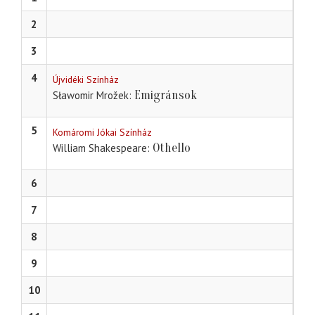
2
3
4
Újvidéki Színház
Emigránsok
Sławomir Mrožek
5
Komáromi Jókai Színház
Othello
William Shakespeare
6
7
8
9
10