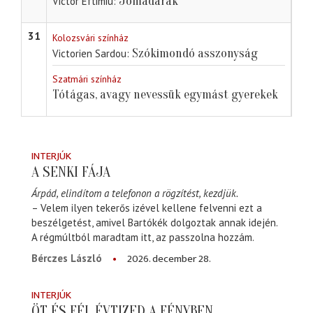
Jómadarak
Victor Eftimiu
31
Kolozsvári színház
Szókimondó asszonyság
Victorien Sardou
Szatmári színház
Tótágas, avagy nevessük egymást gyerekek
INTERJÚK
A SENKI FÁJA
Árpád, elindítom a telefonon a rögzítést, kezdjük.
– Velem ilyen tekerős izével kellene felvenni ezt a
beszélgetést, amivel Bartókék dolgoztak annak idején.
A régmúltból maradtam itt, az passzolna hozzám.
2026. december 28.
Bérczes László
INTERJÚK
ÖT ÉS FÉL ÉVTIZED A FÉNYBEN