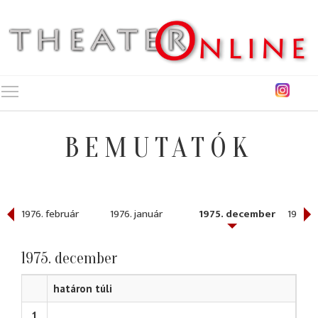
Toggle main menu visibility
BEMUTATÓK
1976. február
1976. január
1975. december
1975. 
1975. december
határon túli
1