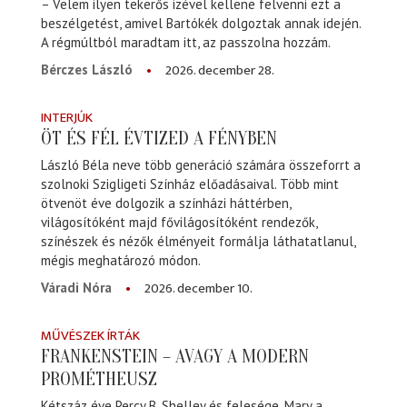
– Velem ilyen tekerős izével kellene felvenni ezt a
beszélgetést, amivel Bartókék dolgoztak annak idején.
A régmúltból maradtam itt, az passzolna hozzám.
2026. december 28.
Bérczes László
INTERJÚK
ÖT ÉS FÉL ÉVTIZED A FÉNYBEN
László Béla neve több generáció számára összeforrt a
szolnoki Szigligeti Színház előadásaival. Több mint
ötvenöt éve dolgozik a színházi háttérben,
világosítóként majd fővilágosítóként rendezők,
színészek és nézők élményeit formálja láthatatlanul,
mégis meghatározó módon.
2026. december 10.
Váradi Nóra
MŰVÉSZEK ÍRTÁK
FRANKENSTEIN – AVAGY A MODERN
PROMÉTHEUSZ
Kétszáz éve Percy B. Shelley és felesége, Mary a