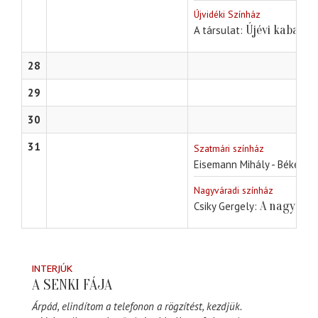
Újvidéki Színház
Újévi kabaré
A társulat
28
29
30
31
Szatmári színház
Eisemann Mihály - Békeffi I
Nagyváradi színház
A nagyma
Csiky Gergely
INTERJÚK
A SENKI FÁJA
Árpád, elindítom a telefonon a rögzítést, kezdjük.