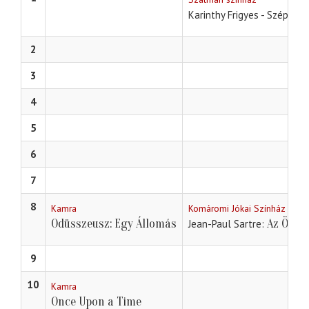
Karinthy Frigyes - Szép Er
2
3
4
5
6
7
8
Kamra
Komáromi Jókai Színház
Odüsszeusz: Egy Állomás
Az Ördög
Jean-Paul Sartre
9
10
Kamra
Once Upon a Time