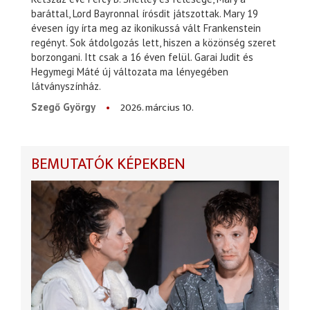
baráttal, Lord Bayronnal írósdit játszottak. Mary 19
évesen így írta meg az ikonikussá vált Frankenstein
regényt. Sok átdolgozás lett, hiszen a közönség szeret
borzongani. Itt csak a 16 éven felül. Garai Judit és
Hegymegi Máté új változata ma lényegében
látványszínház.
2026. március 10.
Szegő György
BEMUTATÓK KÉPEKBEN