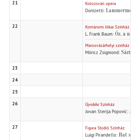
21
Kolozsvári opera
Lammermoori 
Donizetti
22
Komáromi Jókai Színház
Óz, a nagy
L. Frank Baum
Marosvásárhelyi szinház
Sári bír
Móricz Zsigmond
23
24
25
26
Újvidéki Színház
A fe
Jovan Sterija Popović
27
Figura Stúdió Színház
Hat szere
Luigi Pirandello