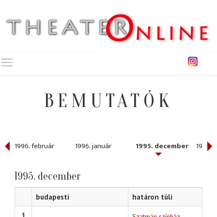
Toggle main menu visibility
BEMUTATÓK
1996. február
1996. január
1995. december
1995. 
1995. december
budapesti
határon túli
1
Szatmári színház