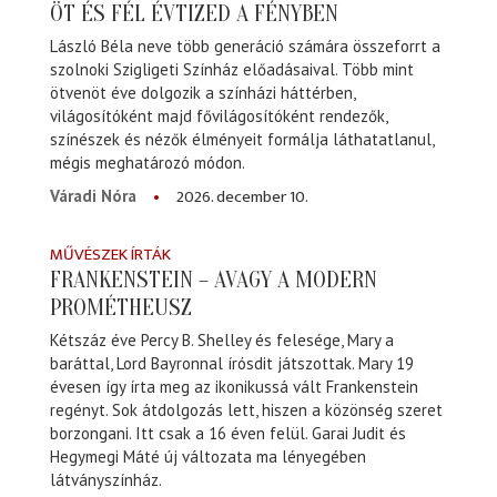
ÖT ÉS FÉL ÉVTIZED A FÉNYBEN
László Béla neve több generáció számára összeforrt a
szolnoki Szigligeti Színház előadásaival. Több mint
ötvenöt éve dolgozik a színházi háttérben,
világosítóként majd fővilágosítóként rendezők,
színészek és nézők élményeit formálja láthatatlanul,
mégis meghatározó módon.
2026. december 10.
Váradi Nóra
MŰVÉSZEK ÍRTÁK
FRANKENSTEIN – AVAGY A MODERN
PROMÉTHEUSZ
Kétszáz éve Percy B. Shelley és felesége, Mary a
baráttal, Lord Bayronnal írósdit játszottak. Mary 19
évesen így írta meg az ikonikussá vált Frankenstein
regényt. Sok átdolgozás lett, hiszen a közönség szeret
borzongani. Itt csak a 16 éven felül. Garai Judit és
Hegymegi Máté új változata ma lényegében
látványszínház.