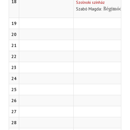
18
Szolnoki színház
Régimódi tö
Szabó Magda
19
20
21
22
23
24
25
26
27
28