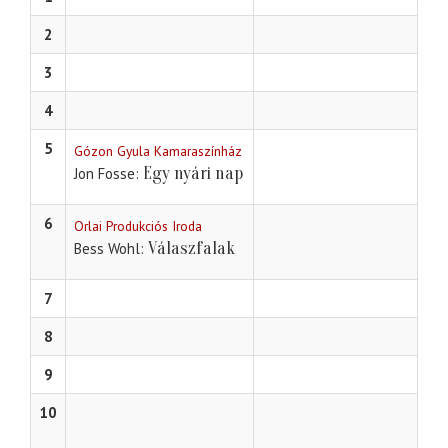
2
3
4
5
Gózon Gyula Kamaraszínház
Egy nyári nap
Jon Fosse
6
Orlai Produkciós Iroda
Válaszfalak
Bess Wohl
7
8
9
10