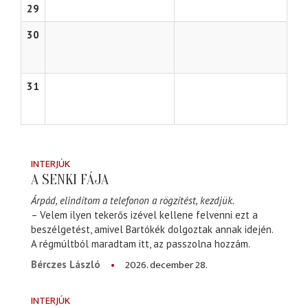
29
30
31
INTERJÚK
A SENKI FÁJA
Árpád, elindítom a telefonon a rögzítést, kezdjük.
– Velem ilyen tekerős izével kellene felvenni ezt a
beszélgetést, amivel Bartókék dolgoztak annak idején.
A régmúltból maradtam itt, az passzolna hozzám.
2026. december 28.
Bérczes László
INTERJÚK