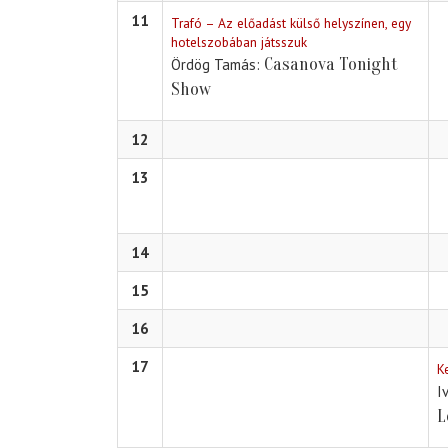
11
Trafó – Az előadást külső helyszínen, egy
hotelszobában játsszuk
Casanova Tonight
Ördög Tamás
Show
12
13
14
15
16
17
K
I
L