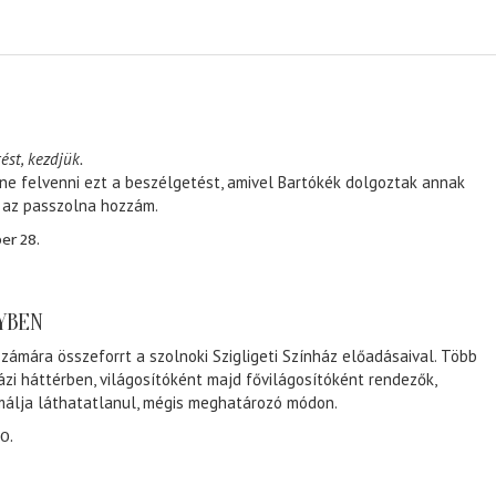
ést, kezdjük.
ene felvenni ezt a beszélgetést, amivel Bartókék dolgoztak annak
, az passzolna hozzám.
er 28.
NYBEN
zámára összeforrt a szolnoki Szigligeti Színház előadásaival. Több
ázi háttérben, világosítóként majd fővilágosítóként rendezők,
málja láthatatlanul, mégis meghatározó módon.
0.