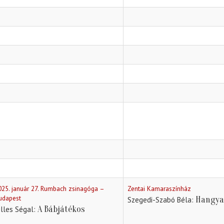
025. január 27. Rumbach zsinagóga –
Zentai Kamaraszínház
udapest
Hangya
Szegedi-Szabó Béla
A Bábjátékos
illes Ségal