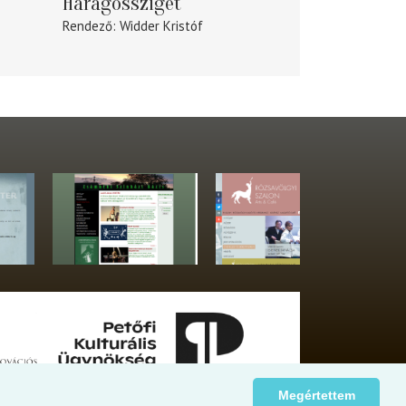
Haragossziget
Rendező
Widder Kristóf
Megértettem