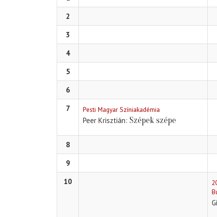
2
3
4
5
6
7
Pesti Magyar Színiakadémia
Szépek szépe
Peer Krisztián
8
9
10
2
B
G