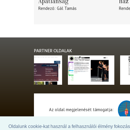
Apátlanság
Ház 
Rendező
Gál Tamás
Rend
PARTNER OLDALAK
Az oldal megjelenését támogatja:
Oldalunk cookie-kat használ a felhasználói élmény fokozásá