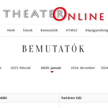
Hírek
Írások
Bemutatók
HTMSZ
Képügynöksé
BEMUTATÓK
s
2025. február
2025. január
2024. december
2024
idéki
határon túli