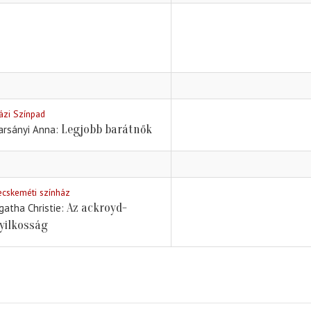
ázi Színpad
Legjobb barátnők
arsányi Anna
ecskeméti színház
Az ackroyd-
gatha Christie
yilkosság