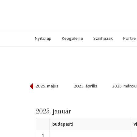
Nyitólap
Képgaléria
Színházak
Portré
025. június
2025. május
2025. április
2025. márciu
2025. január
budapesti
v
1