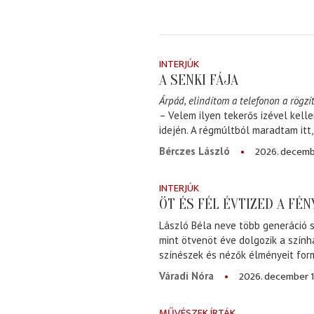
INTERJÚK
A SENKI FÁJA
Árpád, elindítom a telefonon a rögzít
– Velem ilyen tekerős izével kell
idején. A régmúltból maradtam itt
2026. decemb
Bérczes László
INTERJÚK
ÖT ÉS FÉL ÉVTIZED A FÉ
László Béla neve több generáció s
mint ötvenöt éve dolgozik a szính
színészek és nézők élményeit for
2026. december 1
Váradi Nóra
MŰVÉSZEK ÍRTÁK