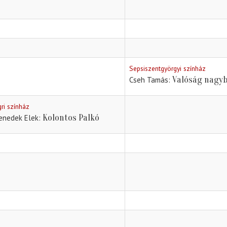
Sepsiszentgyörgyi színház
Valóság nagy
Cseh Tamás
gri színház
Kolontos Palkó
enedek Elek