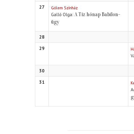
27
Gólem Színház
A Tíz hónap Babilon-
Galló Olga
ügy
28
29
H
V
30
31
K
A
g