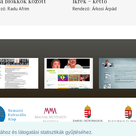
a blokkok között
Ikrek – kettő
ező
Radu Afrim
Rendező
Árkosi Árpád
hoz és látogatási statisztikák gyűjtéséhez.