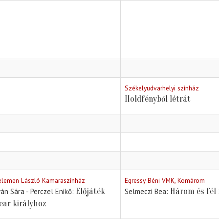
Székelyudvarhelyi színház
Holdfényből létrát
elemen László Kamaraszínház
Egressy Béni VMK, Komárom
Előjáték
Három és fél
ván Sára - Perczel Enikő
Selmeczi Bea
ear királyhoz