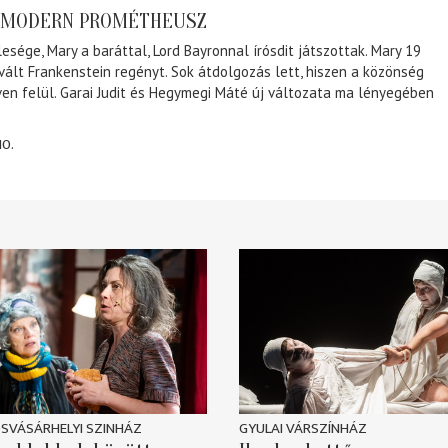
A MODERN PROMÉTHEUSZ
lesége, Mary a baráttal, Lord Bayronnal írósdit játszottak. Mary 19
 vált Frankenstein regényt. Sok átdolgozás lett, hiszen a közönség
éven felül. Garai Judit és Hegymegi Máté új változata ma lényegében
10.
SVÁSÁRHELYI SZINHÁZ
GYULAI VÁRSZÍNHÁZ