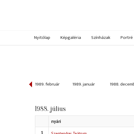
Nyitólap
Képgaléria
Színházak
Portré
989. március
1989. február
1989. január
1988. decem
1988. július
nyári
1
Szentendrei Teátrum