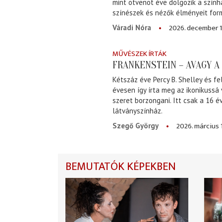
mint ötvenöt éve dolgozik a szính
színészek és nézők élményeit for
2026. december 1
Váradi Nóra
MŰVÉSZEK ÍRTÁK
FRANKENSTEIN – AVAGY 
Kétszáz éve Percy B. Shelley és fe
évesen így írta meg az ikonikussá
szeret borzongani. Itt csak a 16 
látványszínház.
2026. március 
Szegő György
BEMUTATÓK KÉPEKBEN