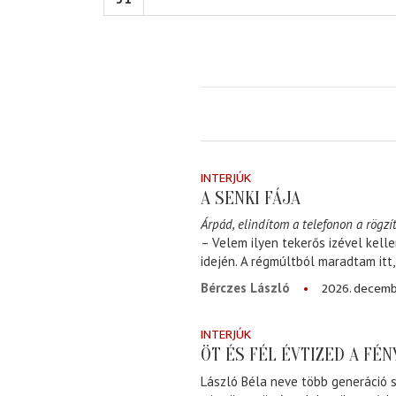
INTERJÚK
A SENKI FÁJA
Árpád, elindítom a telefonon a rögzít
– Velem ilyen tekerős izével kell
idején. A régmúltból maradtam itt
2026. decemb
Bérczes László
INTERJÚK
ÖT ÉS FÉL ÉVTIZED A FÉ
László Béla neve több generáció s