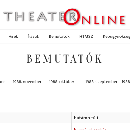
Hírek
Írások
Bemutatók
HTMSZ
Képügynöksé
BEMUTATÓK
ber
1988. november
1988. október
1988. szeptember
1988
határon túli
Nagyváradi színház