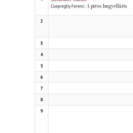
A piros bugyelláris
Csepreghy Ferenc
2
3
4
5
6
7
8
9