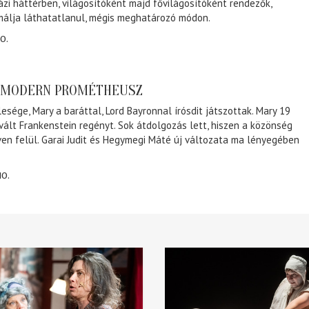
ázi háttérben, világosítóként majd fővilágosítóként rendezők,
málja láthatatlanul, mégis meghatározó módon.
0.
A MODERN PROMÉTHEUSZ
lesége, Mary a baráttal, Lord Bayronnal írósdit játszottak. Mary 19
 vált Frankenstein regényt. Sok átdolgozás lett, hiszen a közönség
éven felül. Garai Judit és Hegymegi Máté új változata ma lényegében
10.