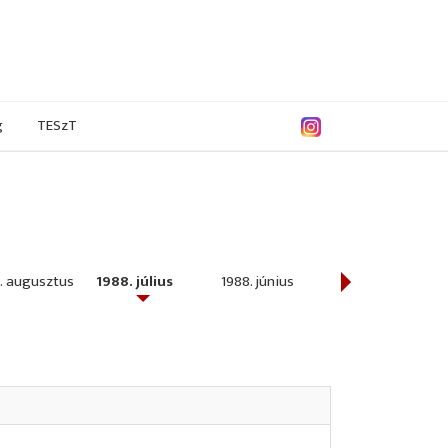
g
TESzT
. augusztus
1988. július
1988. június
1988. május