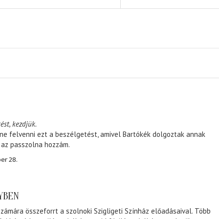
ést, kezdjük.
ene felvenni ezt a beszélgetést, amivel Bartókék dolgoztak annak
, az passzolna hozzám.
er 28.
NYBEN
zámára összeforrt a szolnoki Szigligeti Színház előadásaival. Több