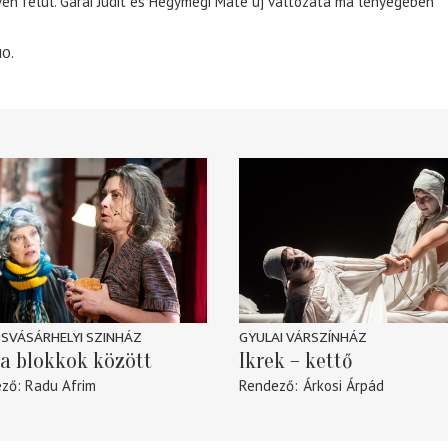
éven felül. Garai Judit és Hegymegi Máté új változata ma lényegében
10.
SVÁSÁRHELYI SZINHÁZ
GYULAI VÁRSZÍNHÁZ
a blokkok között
Ikrek – kettő
ező
Radu Afrim
Rendező
Árkosi Árpád