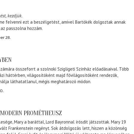
ést, kezdjük.
ene felvenni ezt a beszélgetést, amivel Bartókék dolgoztak annak
, az passzolna hozzám.
er 28.
NYBEN
zámára összeforrt a szolnoki Szigligeti Színház előadásaival. Több
ázi háttérben, világosítóként majd fővilágosítóként rendezők,
málja láthatatlanul, mégis meghatározó módon.
0.
A MODERN PROMÉTHEUSZ
lesége, Mary a baráttal, Lord Bayronnal írósdit játszottak. Mary 19
 vált Frankenstein regényt. Sok átdolgozás lett, hiszen a közönség