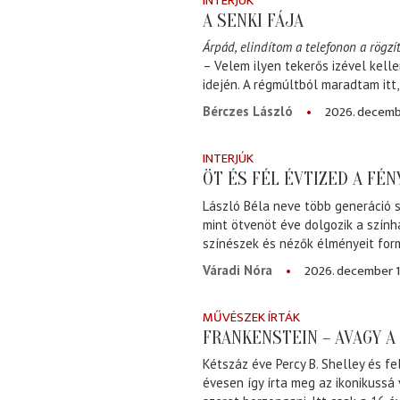
INTERJÚK
A SENKI FÁJA
Árpád, elindítom a telefonon a rögzít
– Velem ilyen tekerős izével kell
idején. A régmúltból maradtam itt
2026. decemb
Bérczes László
INTERJÚK
ÖT ÉS FÉL ÉVTIZED A FÉ
László Béla neve több generáció s
mint ötvenöt éve dolgozik a szính
színészek és nézők élményeit for
2026. december 1
Váradi Nóra
MŰVÉSZEK ÍRTÁK
FRANKENSTEIN – AVAGY 
Kétszáz éve Percy B. Shelley és fe
évesen így írta meg az ikonikussá