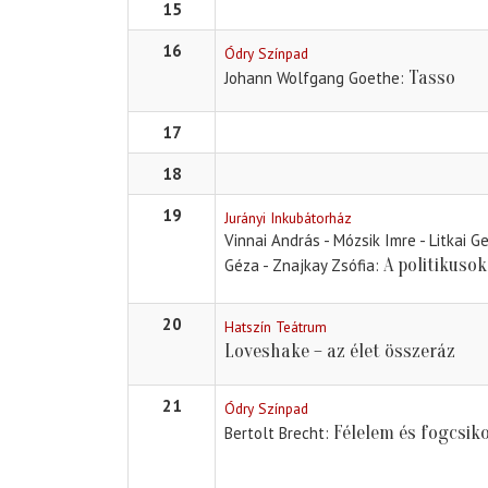
15
16
Ódry Színpad
Tasso
Johann Wolfgang Goethe
17
18
19
Jurányi Inkubátorház
Vinnai András - Mózsik Imre - Litkai G
A politikusok
Géza - Znajkay Zsófia
20
Hatszín Teátrum
Loveshake – az élet összeráz
21
Ódry Színpad
Félelem és fogcsik
Bertolt Brecht