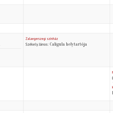
Zalaegerszegi színház
k
Caligula helytartója
Székely János