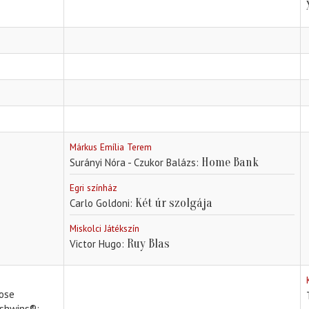
Márkus Emília Terem
Home Bank
Surányi Nóra - Czukor Balázs
Egri színház
Két úr szolgája
Carlo Goldoni
Miskolci Játékszín
Ruy Blas
Victor Hugo
Bose
rshwins®