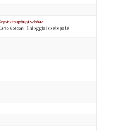
Sepsiszentgyörgyi színház
Chioggiai csetepaté
Carlo Goldoni