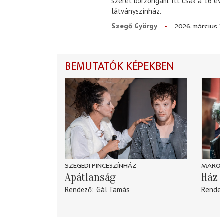
szeret borzongani. Itt csak a 16 
látványszínház.
2026. március 
Szegő György
BEMUTATÓK KÉPEKBEN
SZEGEDI PINCESZÍNHÁZ
MARO
Apátlanság
Ház 
Rendező
Gál Tamás
Rend