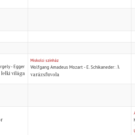
Miskolci színház
ergely - Egger
A
Wolfgang Amadeus Mozart - E. Schikaneder
 lelki világa
varázsfuvola
or