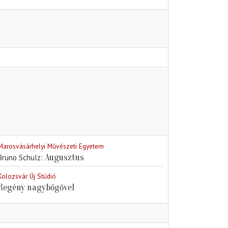
Marosvásárhelyi Művészeti Egyetem
Augusztus
Bruno Schulz
Kolozsvár Új Stúdió
Regény nagybőgővel