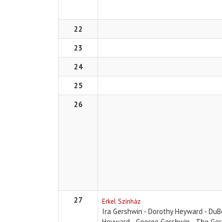
22
23
24
25
26
27
Erkel Színház
Ira Gershwin - Dorothy Heyward - Du
Heyward - George Gershwin - The Ge