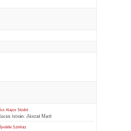
Ács Alajos Stúdió
Jászai Mari
Kocsis István
Újvidéki Színház