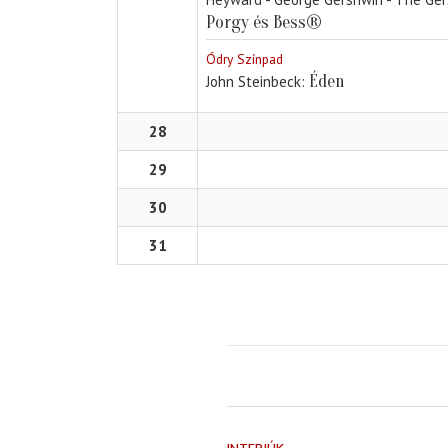
Porgy és Bess®
Ódry Színpad
Éden
John Steinbeck
28
29
30
31