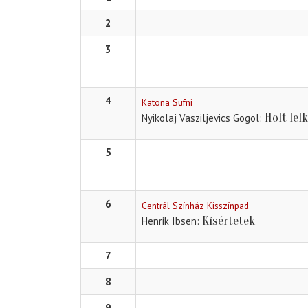
2
3
4
Katona Sufni
Holt lel
Nyikolaj Vasziljevics Gogol
5
6
Centrál Színház Kisszínpad
Kísértetek
Henrik Ibsen
7
8
9