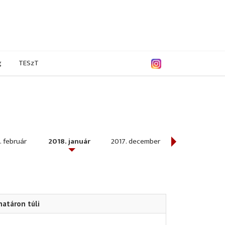
g
TESzT
. február
2018. január
2017. december
2017. november
határon túli