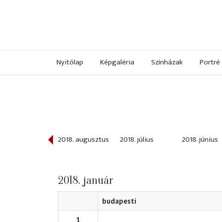
Nyitólap
Képgaléria
Színházak
Portré
018. szeptember
2018. augusztus
2018. július
2018. június
2018. január
budapesti
1