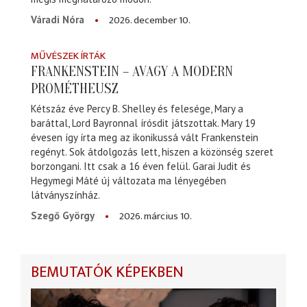
2026. december 10.
Váradi Nóra
MŰVÉSZEK ÍRTÁK
FRANKENSTEIN – AVAGY A MODERN
PROMÉTHEUSZ
Kétszáz éve Percy B. Shelley és felesége, Mary a
baráttal, Lord Bayronnal írósdit játszottak. Mary 19
évesen így írta meg az ikonikussá vált Frankenstein
regényt. Sok átdolgozás lett, hiszen a közönség szeret
borzongani. Itt csak a 16 éven felül. Garai Judit és
Hegymegi Máté új változata ma lényegében
látványszínház.
2026. március 10.
Szegő György
BEMUTATÓK KÉPEKBEN