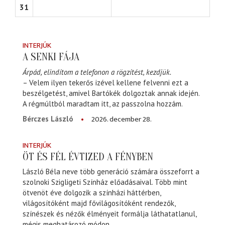
31
INTERJÚK
A SENKI FÁJA
Árpád, elindítom a telefonon a rögzítést, kezdjük.
– Velem ilyen tekerős izével kellene felvenni ezt a
beszélgetést, amivel Bartókék dolgoztak annak idején.
A régmúltból maradtam itt, az passzolna hozzám.
2026. december 28.
Bérczes László
INTERJÚK
ÖT ÉS FÉL ÉVTIZED A FÉNYBEN
László Béla neve több generáció számára összeforrt a
szolnoki Szigligeti Színház előadásaival. Több mint
ötvenöt éve dolgozik a színházi háttérben,
világosítóként majd fővilágosítóként rendezők,
színészek és nézők élményeit formálja láthatatlanul,
mégis meghatározó módon.