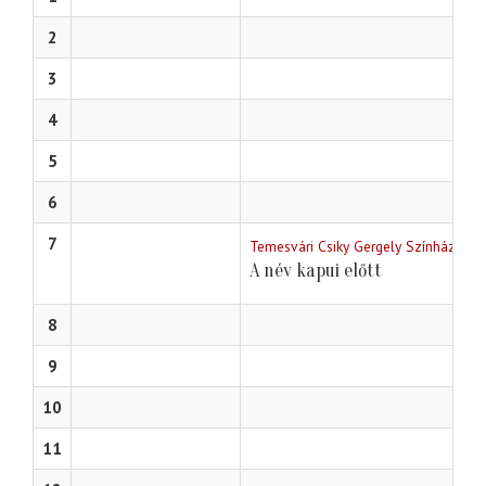
2
3
4
5
6
7
Temesvári Csiky Gergely Színház
A név kapui előtt
8
9
10
11