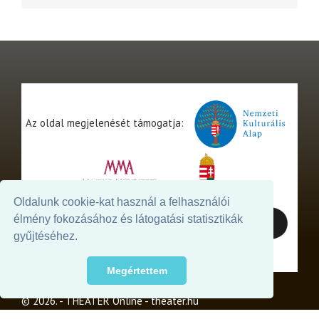
Az oldal megjelenését támogatja:
Oldalunk cookie-kat használ a felhasználói
élmény fokozásához és látogatási statisztikák
gyűjtéséhez.
Megértettem
© 2026. - THEATER Online -
theater.hu