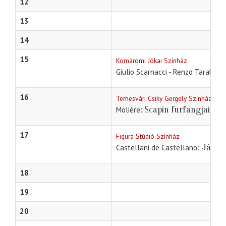
12
13
14
15
Komáromi Jókai Színház
Giulio Scarnacci - Renzo Tarabusi
16
Temesvári Csiky Gergely Színház
Scapin furfangjai
Molière
17
Figura Stúdió Színház
Játék 
Castellani de Castellano
18
19
20