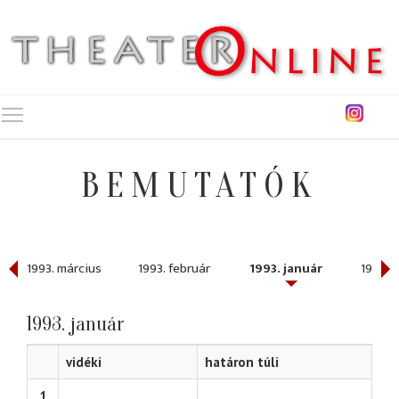
Toggle main menu visibility
BEMUTATÓK
1993. március
1993. február
1993. január
1992. 
1993. január
vidéki
határon túli
1