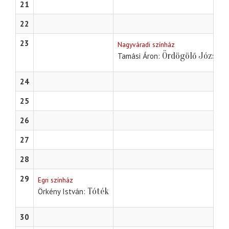
21
22
23
Nagyváradi színház
Ördögölő Józsiás
Tamási Áron
24
25
26
27
28
29
Egri színház
Tóték
Örkény István
30