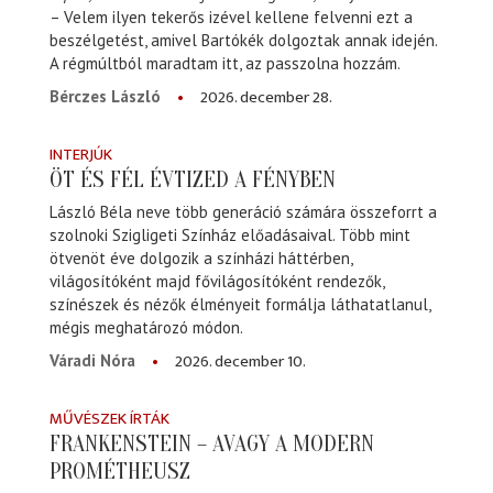
– Velem ilyen tekerős izével kellene felvenni ezt a
beszélgetést, amivel Bartókék dolgoztak annak idején.
A régmúltból maradtam itt, az passzolna hozzám.
2026. december 28.
Bérczes László
INTERJÚK
ÖT ÉS FÉL ÉVTIZED A FÉNYBEN
László Béla neve több generáció számára összeforrt a
szolnoki Szigligeti Színház előadásaival. Több mint
ötvenöt éve dolgozik a színházi háttérben,
világosítóként majd fővilágosítóként rendezők,
színészek és nézők élményeit formálja láthatatlanul,
mégis meghatározó módon.
2026. december 10.
Váradi Nóra
MŰVÉSZEK ÍRTÁK
FRANKENSTEIN – AVAGY A MODERN
PROMÉTHEUSZ