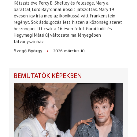
Kétszáz éve Percy B. Shelley és felesége, Mary a
baráttal, Lord Bayronnal írósdit játszottak. Mary 19
évesen így írta meg az ikonikussá vált Frankenstein
regényt. Sok átdolgozás lett, hiszen a közönség szeret
borzongani. Itt csak a 16 éven felül. Garai Judit és
Hegymegi Máté új változata ma lényegében
látványszínház.
2026. március 10.
Szegő György
BEMUTATÓK KÉPEKBEN