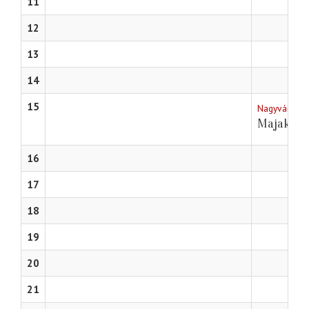
11
12
13
14
15
Nagyváradi s
Majakovszk
16
17
18
19
20
21