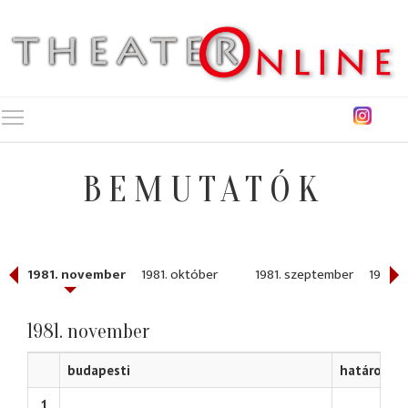
Toggle main menu visibility
BEMUTATÓK
1981. november
1981. október
1981. szeptember
1981. 
1981. november
budapesti
határon tú
1