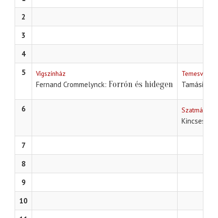
2
3
4
5
Vígszínház
Temesvári Cs
Forrón és hidegen
Fernand Crommelynck
Tamási Áro
6
Szatmári szí
Kincses El
7
8
9
10