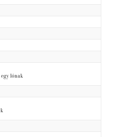
 egy lónak
ák