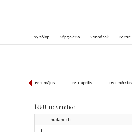
Nyitólap
Képgaléria
Színházak
Portré
991. június
1991. május
1991. április
1991. márciu
1990. november
budapesti
1