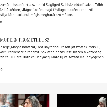
zámára összeforrt a szolnoki Szigligeti Színház előadásaival. Több
ázi háttérben, világosítóként majd fővilágosítóként rendezők,
málja láthatatlanul, mégis meghatározó módon.
0.
A MODERN PROMÉTHEUSZ
lesége, Mary a baráttal, Lord Bayronnal írósdit játszottak. Mary 19
 vált Frankenstein regényt. Sok átdolgozás lett, hiszen a közönség
éven felül. Garai Judit és Hegymegi Máté új változata ma lényegében
10.