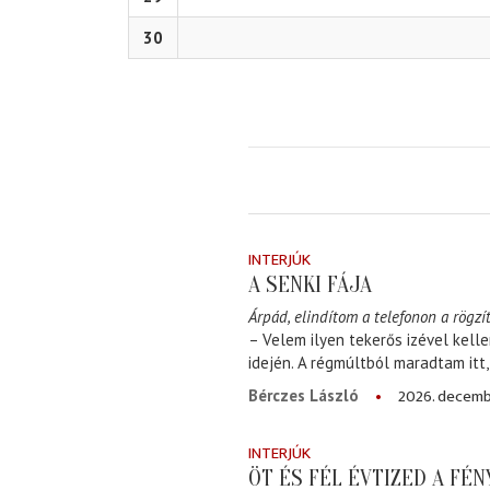
30
INTERJÚK
A SENKI FÁJA
Árpád, elindítom a telefonon a rögzít
– Velem ilyen tekerős izével kell
idején. A régmúltból maradtam itt
2026. decemb
Bérczes László
INTERJÚK
ÖT ÉS FÉL ÉVTIZED A FÉ