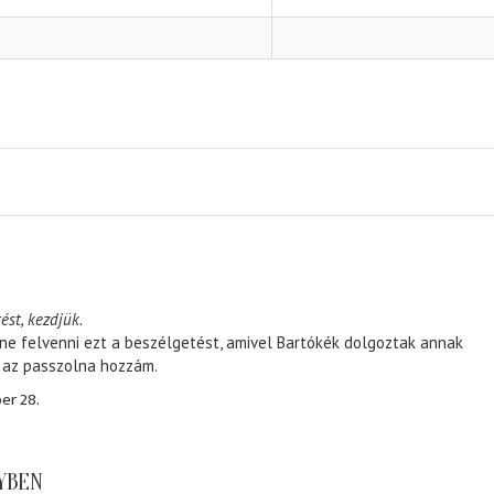
ést, kezdjük.
ene felvenni ezt a beszélgetést, amivel Bartókék dolgoztak annak
, az passzolna hozzám.
er 28.
NYBEN