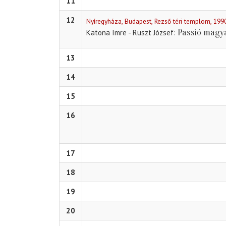
11
12
Nyíregyháza, Budapest, Rezső téri templom, 199
Passió magy
Katona Imre - Ruszt József
13
14
15
16
17
18
19
20