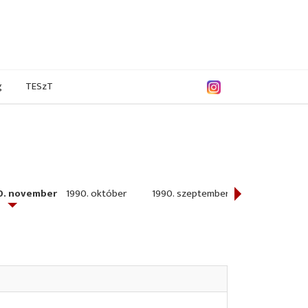
g
TESzT
0. november
1990. október
1990. szeptember
1990. augusztu