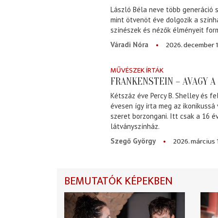
László Béla neve több generáció s
mint ötvenöt éve dolgozik a szính
színészek és nézők élményeit for
2026. december 1
Váradi Nóra
MŰVÉSZEK ÍRTÁK
FRANKENSTEIN – AVAGY 
Kétszáz éve Percy B. Shelley és fe
évesen így írta meg az ikonikussá
szeret borzongani. Itt csak a 16 
látványszínház.
2026. március 
Szegő György
BEMUTATÓK KÉPEKBEN