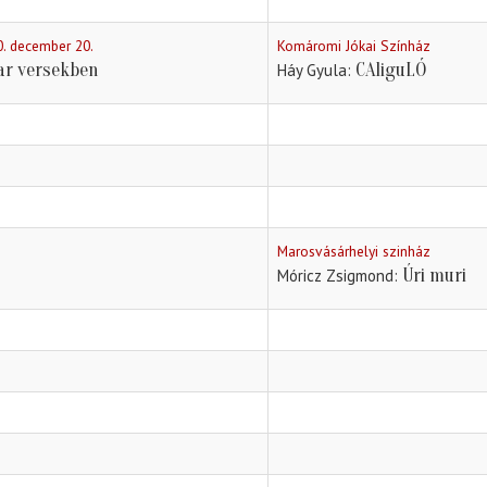
0. december 20.
Komáromi Jókai Színház
ar versekben
CAliguLÓ
Háy Gyula
Marosvásárhelyi szinház
Úri muri
Móricz Zsigmond