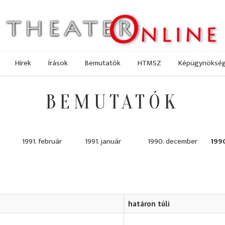
Hírek
Írások
Bemutatók
HTMSZ
Képügynöksé
BEMUTATÓK
s
1991. február
1991. január
1990. december
199
határon túli