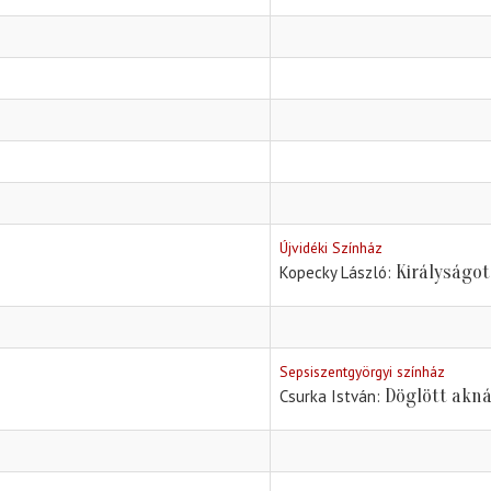
Újvidéki Színház
Királyságot
Kopecky László
Sepsiszentgyörgyi színház
Döglött akn
Csurka István