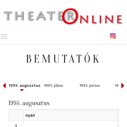
Toggle main menu visibility
BEMUTATÓK
ber
1995. augusztus
1995. július
1995. június
1995. 
1995. augusztus
nyári
1