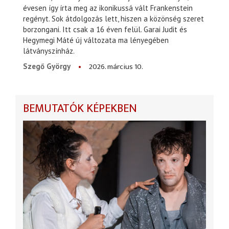
évesen így írta meg az ikonikussá vált Frankenstein
regényt. Sok átdolgozás lett, hiszen a közönség szeret
borzongani. Itt csak a 16 éven felül. Garai Judit és
Hegymegi Máté új változata ma lényegében
látványszínház.
2026. március 10.
Szegő György
BEMUTATÓK KÉPEKBEN