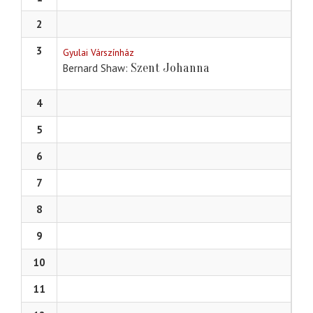
2
3
Gyulai Várszínház
Szent Johanna
Bernard Shaw
4
5
6
7
8
9
10
11