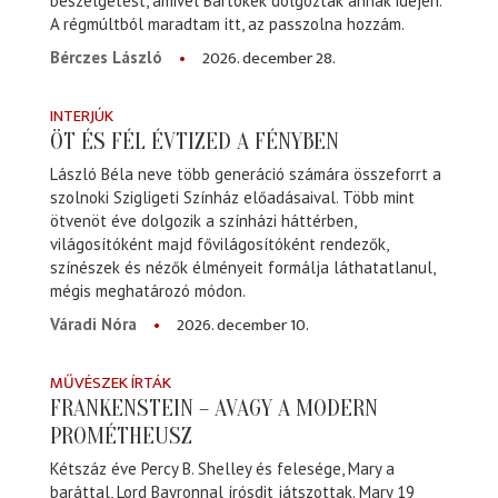
beszélgetést, amivel Bartókék dolgoztak annak idején.
A régmúltból maradtam itt, az passzolna hozzám.
2026. december 28.
Bérczes László
INTERJÚK
ÖT ÉS FÉL ÉVTIZED A FÉNYBEN
László Béla neve több generáció számára összeforrt a
szolnoki Szigligeti Színház előadásaival. Több mint
ötvenöt éve dolgozik a színházi háttérben,
világosítóként majd fővilágosítóként rendezők,
színészek és nézők élményeit formálja láthatatlanul,
mégis meghatározó módon.
2026. december 10.
Váradi Nóra
MŰVÉSZEK ÍRTÁK
FRANKENSTEIN – AVAGY A MODERN
PROMÉTHEUSZ
Kétszáz éve Percy B. Shelley és felesége, Mary a
baráttal, Lord Bayronnal írósdit játszottak. Mary 19